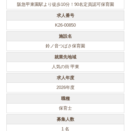
阪急甲東園駅より徒歩10分！90名定員認可保育園
求人番号
K26-00850
施設名
鈴ノ音つばさ保育園
就業先地域
人気の街 甲東
求人年度
2026
年度
職種
保育士
募集人数
1
名