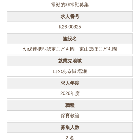
常勤的非常勤募集
求人番号
K26-00825
施設名
幼保連携型認定こども園 東山ぽぽこども園
就業先地域
山のある街 塩瀬
求人年度
2026
年度
職種
保育教諭
募集人数
2
名